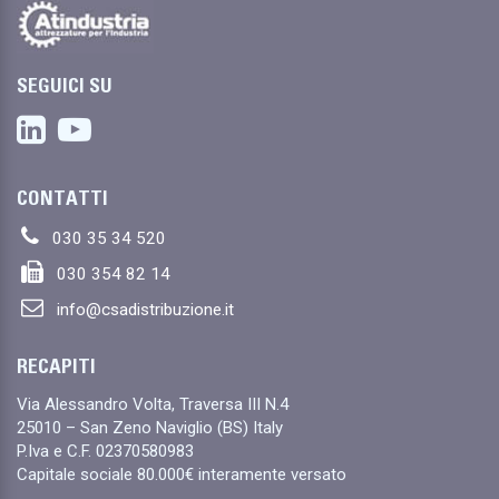
SEGUICI SU
CONTATTI
030 35 34 520
030 354 82 14
info@csadistribuzione.it
RECAPITI
Via Alessandro Volta, Traversa III N.4
25010 – San Zeno Naviglio (BS) Italy
P.Iva e C.F. 02370580983
Capitale sociale 80.000€ interamente versato