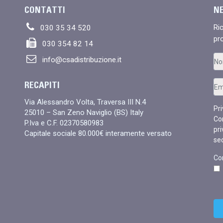
CONTATTI
N
Ri
030 35 34 520
pr
030 354 82 14
info@csadistribuzione.it
RECAPITI
Via Alessandro Volta, Traversa III N.4
Pr
25010 – San Zeno Naviglio (BS) Italy
Co
P.Iva e C.F. 02370580983
pri
Capitale sociale 80.000€ interamente versato
se
Co